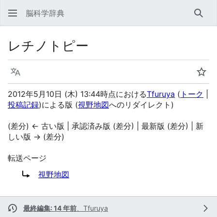
脳科学辞典
検索
レチノトピー
言語
ウォ
2012年5月10日 (木) 13:44時点における
Tfuruya
(
トーク
|
投稿記録
)
による版
(
視野地図
へのリダイレクト)
(差分) ← 古い版 | 承認済み版 (差分) | 最新版 (差分) | 新
しい版 → (差分)
転送ページ
転送先:
視野地図
最終編集: 14 年前
、
Tfuruya