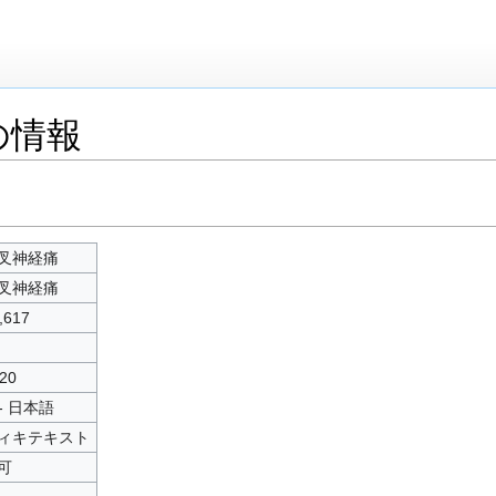
の情報
叉神経痛
叉神経痛
,617
20
 - 日本語
ィキテキスト
可