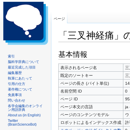
ページ
「三叉神経痛」
ナ
検
基本情報
索引
ビ
索
脳科学辞典について
ゲ
に
最近完成した項目
表示されるページ名
三
ー
移
編集履歴
既定のソートキー
三
シ
動
執筆にあたって
ページの長さ (バイト単位)
14
引用の仕方
ョ
著作権について
ン
名前空間 ID
0
免責事項
に
ページ ID
95
問い合わせ
移
各学会編集のオンライ
ページ本文の言語
ja
動
ン用語辞典
ページのコンテンツモデル
ウ
About us (in English)
Twitter
ロボットによるインデックス作成
許
(BrainScienceBot)