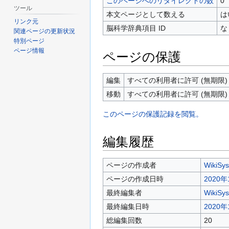
このページへのリダイレクトの数
0
ツール
本文ページとして数える
は
リンク元
脳科学辞典項目 ID
な
関連ページの更新状況
特別ページ
ページ情報
ページの保護
編集
すべての利用者に許可 (無期限)
移動
すべての利用者に許可 (無期限)
このページの保護記録を閲覧。
編集履歴
ページの作成者
WikiSy
ページの作成日時
2020年
最終編集者
WikiSy
最終編集日時
2020年
総編集回数
20