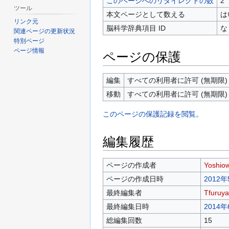
このページへのリダイレクトの数
2
ツール
本文ページとして数える
は
リンク元
脳科学辞典項目 ID
な
関連ページの更新状況
特別ページ
ページ情報
ページの保護
編集
すべての利用者に許可 (無期限)
移動
すべての利用者に許可 (無期限)
このページの保護記録を閲覧。
編集履歴
ページの作成者
Yoshio
ページの作成日時
2012年
最終編集者
Tfuruya
最終編集日時
2014年
総編集回数
15