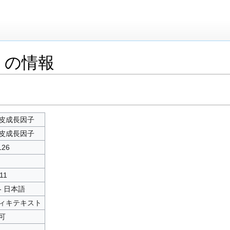
」の情報
皮成長因子
皮成長因子
126
11
 - 日本語
ィキテキスト
可