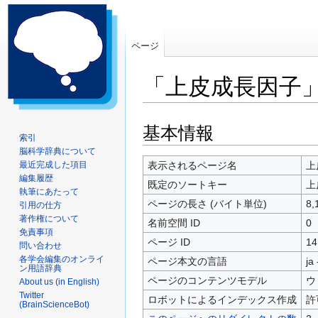
ページ
「上皮成長因子
ナ
検
基本情報
索引
ビ
索
脳科学辞典について
ゲ
に
最近完成した項目
表示されるページ名
上
ー
移
編集履歴
既定のソートキー
上
シ
動
執筆にあたって
ページの長さ (バイト単位)
8,
引用の仕方
ョ
著作権について
ン
名前空間 ID
0
免責事項
に
ページ ID
14
問い合わせ
移
各学会編集のオンライ
ページ本文の言語
ja
動
ン用語辞典
ページのコンテンツモデル
ウ
About us (in English)
Twitter
ロボットによるインデックス作成
許
(BrainScienceBot)