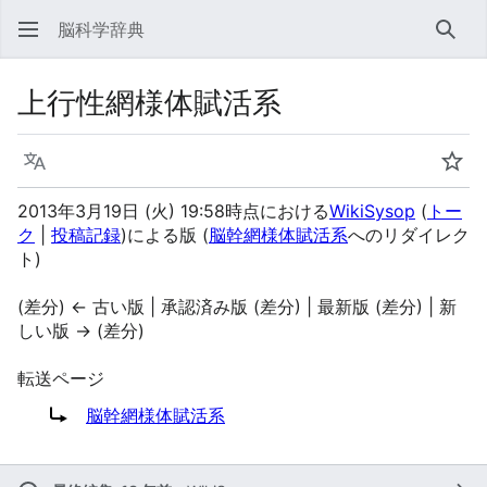
脳科学辞典
検索
上行性網様体賦活系
言語
ウォ
2013年3月19日 (火) 19:58時点における
WikiSysop
(
トー
ク
|
投稿記録
)
による版
(
脳幹網様体賦活系
へのリダイレク
ト)
(差分) ← 古い版 | 承認済み版 (差分) | 最新版 (差分) | 新
しい版 → (差分)
転送ページ
転送先:
脳幹網様体賦活系