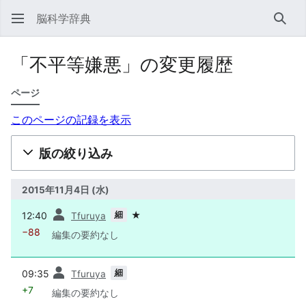
脳科学辞典
検索
「不平等嫌悪」の変更履歴
ページ
このページの記録を表示
版の絞り込み
2015年11月4日 (水)
前
細
12:40
★
Tfuruya
−88
編集の要約なし
前
細
09:35
Tfuruya
+7
編集の要約なし