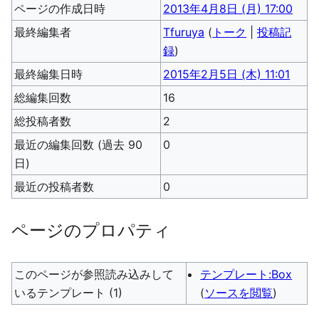
ページの作成日時
2013年4月8日 (月) 17:00
最終編集者
Tfuruya
(
トーク
|
投稿記
録
)
最終編集日時
2015年2月5日 (木) 11:01
総編集回数
16
総投稿者数
2
最近の編集回数 (過去 90
0
日)
最近の投稿者数
0
ページのプロパティ
このページが参照読み込みして
テンプレート:Box
いるテンプレート (1)
(
ソースを閲覧
)