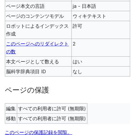
ページ本文の言語
ja - 日本語
ページのコンテンツモデル
ウィキテキスト
ロボットによるインデックス
許可
作成
このページへのリダイレクト
2
の数
本文ページとして数える
はい
脳科学辞典項目 ID
なし
ページの保護
編集
すべての利用者に許可 (無期限)
移動
すべての利用者に許可 (無期限)
このページの保護記録を閲覧。