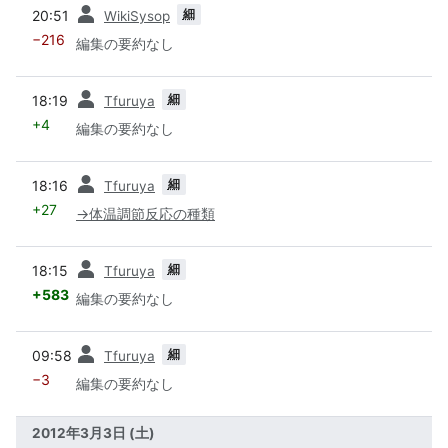
前
細
20:51
WikiSysop
−216
編集の要約なし
前
細
18:19
Tfuruya
+4
編集の要約なし
前
細
18:16
Tfuruya
+27
→
体温調節反応の種類
前
細
18:15
Tfuruya
+583
編集の要約なし
前
細
09:58
Tfuruya
−3
編集の要約なし
2012年3月3日 (土)