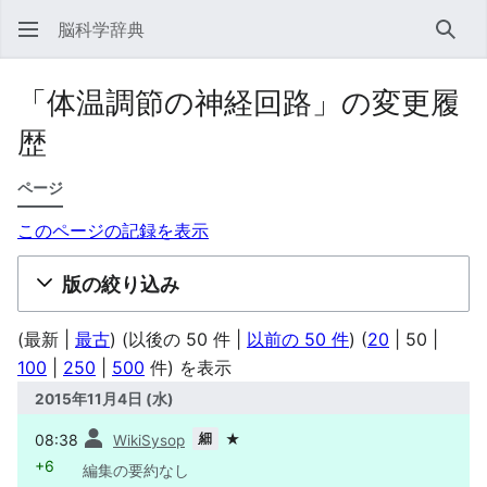
脳科学辞典
検索
「体温調節の神経回路」の変更履
歴
ページ
このページの記録を表示
版の絞り込み
(
最新
|
最古
) (
以後の 50 件
|
以前の 50 件
) (
20
|
50
|
100
|
250
|
500
件) を表示
2015年11月4日 (水)
前
細
08:38
★
WikiSysop
+6
編集の要約なし