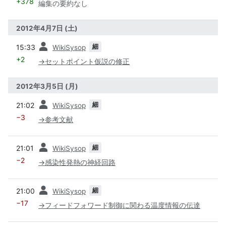
+378
編集の要約なし
2012年4月7日 (土)
前
細
15:33
WikiSysop
+2
→
セットポイント仮説の修正
2012年3月5日 (月)
前
細
21:02
WikiSysop
−3
→
参考文献
前
細
21:01
WikiSysop
−2
→
感染性発熱の神経回路
前
細
21:00
WikiSysop
−17
→
フィードフォワード制御に関わる温度情報の伝達