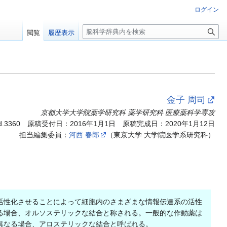
ログイン
検
閲覧
履歴表示
索
金子 周司
京都大学大学院薬学研究科 薬学研究科 医療薬科学専攻
d.3360
原稿受付日：2016年1月1日 原稿完成日：2020年1月12日
担当編集委員：
河西 春郎
（東京大学 大学院医学系研究科）
活性化させることによって細胞内のさまざまな情報伝達系の活性
る場合、オルソステリックな結合と称される。一般的な作動薬は
異なる場合、アロステリックな結合と呼ばれる。