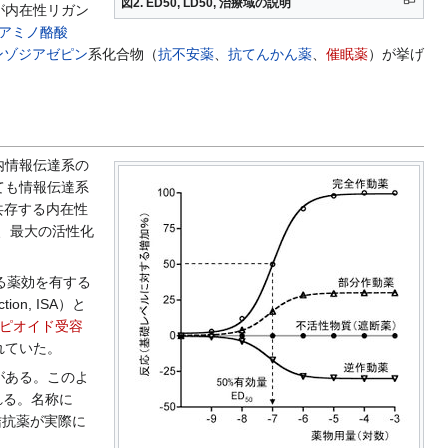
図2. ED50, LD50, 治療域の説明
が内在性リガン
γアミノ酪酸
ンゾジアゼピン
系化合物（
抗不安薬
、
抗てんかん薬
、
催眠薬
）が挙げ
内情報伝達系の
ても情報伝達系
れ、共存する内在性
き、最大の活性化
る薬効を有する
on, ISA）と
オピオイド受容
れていた。
がある。このよ
呼ばれる。名称に
拮抗薬が実際に