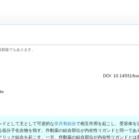
最新版でもあります。
DOI:
10.14931/bs
te
ンドとして主として可逆的な
非共有結合
で相互作用を起こし、受容体を
る低分子化合物を指す。作動薬の結合部位が内在性リガンドと同一であ
テリック結合を起こす。一方、作動薬の結合部位が内在性リガンドとは