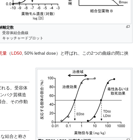
 解離定数
）受容体結合曲線
）キャッチャードプロット
死量
（
LD50
, 50% lethal dose）と呼ばれ、この2つの曲線の間に挟
ばれる。受容体
ンパク質構造
場合、その作動
）な結合と称さ