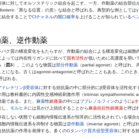
容体に対してオルソステリック結合を起こす。一方、作動薬の結合部位
losteric「異なる位置」の意）な結合と呼ばれる。典型的な例としては
に結合することで
Clチャネル
の
開口確率
を上げることが知られている
ベ
動薬、逆作動薬
パク質の構造変化をもたらすが、作動薬の結合による構造変化は細胞
によっては内在性リガンドに比べて
固有活性
が低いために高濃度を用い
る（
図3
）。このような物質は
部分作動薬
（partial agonist）と呼ば
なる。古くはagonist-antagonistと呼ばれたこともある。このと
呼ばれる。
アドレナリン
β受容体
に対する拮抗薬の中に部分的にβ受容体を活性化す
書的に内因性交感神経刺激作用（intrinsic sympathomimetic acti
動薬である。また、
麻薬
性
鎮痛薬
の中には
ブプレノルフィン
のように
μ
在し、
モルヒネ
には見かけ上拮抗することから
麻薬拮抗性鎮痛薬
と呼ば
在しない状態でも細胞内情報伝達系が恒常的に活性化されている場合
細胞内情報伝達系を抑制する物質は
逆作動薬
（inverse agonist）と
は拮抗薬の作用を発揮する。多くの
Gタンパク質共役型受容体
に対する
。