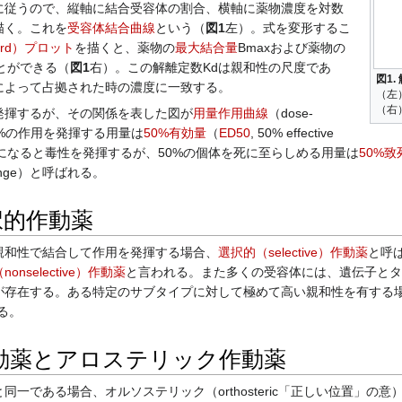
に従うので、縦軸に結合受容体の割合、横軸に薬物濃度を対数
描く。これを
受容体結合曲線
という（
図1
左）。式を変形するこ
ard）プロット
を描くと、薬物の
最大結合量
Bmaxおよび薬物の
とができる（
図1
右）。この解離定数Kdは親和性の尺度であ
図1.
によって占拠された時の濃度に一致する。
（左
（右
揮するが、その関係を表した図が
用量作用曲線
（dose-
0%の作用を発揮する用量は
50%有効量
（
ED50
, 50% effective
量になると毒性を発揮するが、50%の個体を死に至らしめる用量は
50%致
range）と呼ばれる。
択的作動薬
和性で結合して作用を発揮する場合、
選択的（selective）作動薬
と呼
onselective）作動薬
と言われる。また多くの受容体には、遺伝子とタ
が存在する。ある特定のサブタイプに対して極めて高い親和性を有する
れる。
動薬とアロステリック作動薬
である場合、オルソステリック（orthosteric「正しい位置」の意