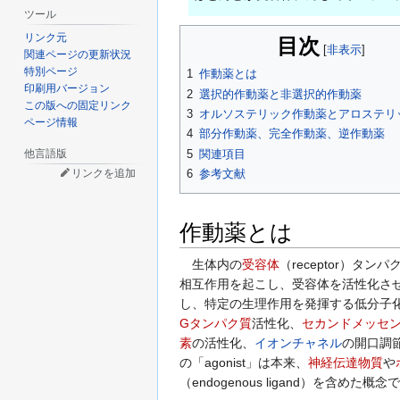
ツール
リンク元
目次
関連ページの更新状況
特別ページ
1
作動薬とは
印刷用バージョン
2
選択的作動薬と非選択的作動薬
この版への固定リンク
3
オルソステリック作動薬とアロステリ
ページ情報
4
部分作動薬、完全作動薬、逆作動薬
他言語版
5
関連項目
6
参考文献
リンクを追加
作動薬とは
生体内の
受容体
（receptor）タンパ
相互作用を起こし、受容体を活性化さ
し、特定の生理作用を発揮する低分子
Gタンパク質
活性化、
セカンドメッセ
素
の活性化、
イオンチャネル
の開口調
の「agonist」は本来、
神経伝達物質
や
（endogenous ligand）を含めた概