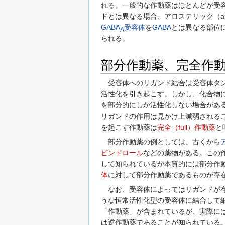
れる。一般的な作動薬はほとんどが受
ドとは異なる場合、アロステリック（al
GABA
受容体
を
GABA
とは異なる部位
A
られる。
部分作動薬、完全作
受容体へのリガンド結合は受容体タン
活性化を引き起こす。しかし、化合物
を部分的にしか活性化しない場合があ
リガンドの作用は見かけ上減弱されることに
を起こす作動薬は
完全（full）作動薬
と
部分作動薬の例としては、古くから
ピンドロール
などの薬物がある。この作用は教科
して知られているが本質的には部分作
体
に対して部分作動薬であるものが存
なお、受容体によってはリガンドが存
うな恒常活性化型の受容体に結合して
「作動薬」が含まれているが、実際に
は逆作動薬であることが知られている