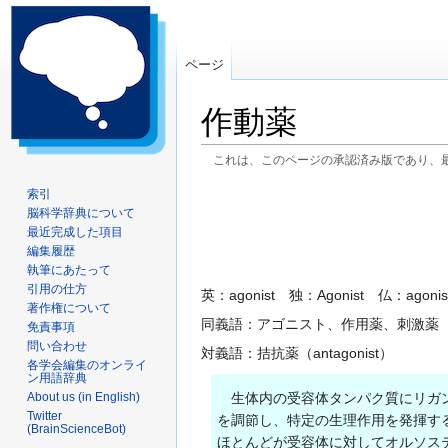
ページ
作動薬
これは、このページの承認済み版であり、
ナ
検
索引
脳科学辞典について
ビ
索
最近完成した項目
ゲ
に
編集履歴
ー
移
執筆にあたって
シ
動
引用の仕方
英：agonist 独：Agonist 仏：agonis
ョ
著作権について
同義語：アゴニスト、作用薬、刺激薬
ン
免責事項
問い合わせ
に
対義語：拮抗薬（antagonist）
各学会編集のオンライ
移
ン用語辞典
動
About us (in English)
生体内の受容体タンパク質にリガ
Twitter
を調節し、特定の生理作用を発揮す
(BrainScienceBot)
ほとんどが受容体に対してオルソス