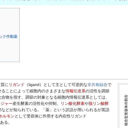
ック作動薬
ク質に
リガンド
（ligand）として主として可逆的な
非共有結合
で
せることによって細胞内のさまざまな
情報伝達系
の活性を調節
化合物を指す。調節の対象となる細胞内情報伝達系としては、
ンジャー
産生酵素の活性化や抑制、
リン酸化酵素
や
脱リン酸酵
節などが知られている。「薬」という訳語が用いられるが英語
ホルモン
として受容体に作用する内在性リガンド
念である。