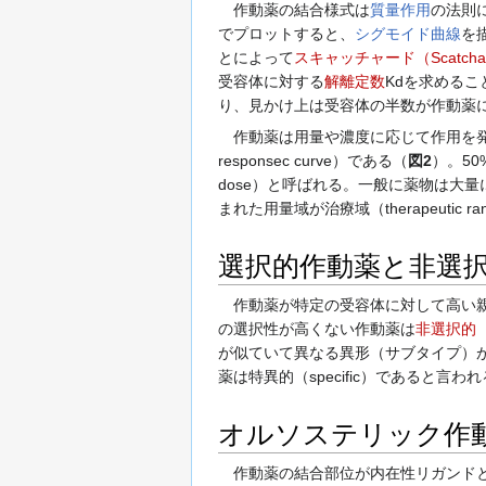
作動薬の結合様式は
質量作用
の法則
でプロットすると、
シグモイド曲線
を
とによって
スキャッチャード（Scatch
受容体に対する
解離定数
Kdを求めるこ
り、見かけ上は受容体の半数が作動薬
作動薬は用量や濃度に応じて作用を発
responsec curve）である（
図2
）。5
dose）と呼ばれる。一般に薬物は大
まれた用量域が治療域（therapeutic 
選択的作動薬と非選
作動薬が特定の受容体に対して高い親
の選択性が高くない作動薬は
非選択的（n
が似ていて異なる異形（サブタイプ）
薬は特異的（specific）であると言わ
オルソステリック作
作動薬の結合部位が内在性リガンドと同一