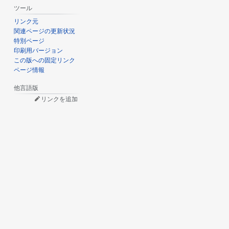
ツール
リンク元
関連ページの更新状況
特別ページ
印刷用バージョン
この版への固定リンク
ページ情報
他言語版
リンクを追加