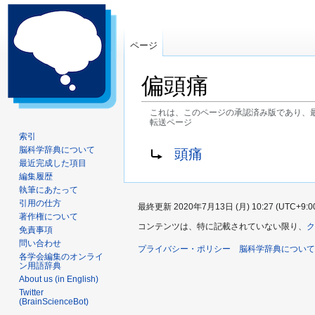
ページ
偏頭痛
これは、このページの承認済み版であり、
転送ページ
索引
ナ
検
転送先:
脳科学辞典について
頭痛
ビ
索
最近完成した項目
ゲ
に
編集履歴
執筆にあたって
ー
移
引用の仕方
最終更新 2020年7月13日 (月) 10:27 (UTC+9:0
シ
動
著作権について
ョ
コンテンツは、特に記載されていない限り、
ク
免責事項
ン
問い合わせ
プライバシー・ポリシー
脳科学辞典について
に
各学会編集のオンライ
ン用語辞典
移
About us (in English)
動
Twitter
(BrainScienceBot)