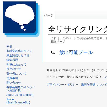
ページ
全リサイクリン
これは、このページの承認済み版であり、
転送ページ
索引
ナ
検
転送先:
脳科学辞典について
放出可能プール
ビ
索
最近完成した項目
ゲ
に
編集履歴
執筆にあたって
ー
移
引用の仕方
最終更新 2020年2月1日 (土) 16:16 (UTC+9:00
シ
動
著作権について
ョ
コンテンツは、特に記載されていない限り、
ク
免責事項
ン
問い合わせ
プライバシー・ポリシー
脳科学辞典について
に
各学会編集のオンライ
ン用語辞典
移
About us (in English)
動
Twitter
(BrainScienceBot)