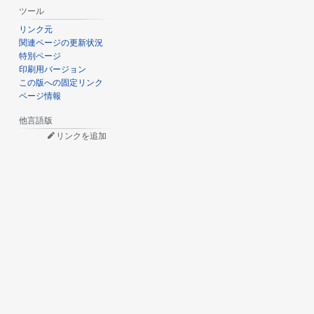
ツール
リンク元
関連ページの更新状況
特別ページ
印刷用バージョン
この版への固定リンク
ページ情報
他言語版
リンクを追加