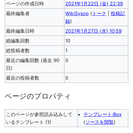
ページの作成日時
2021年1月22日 (金) 22:39
最終編集者
WikiSysop
(
トーク
|
投稿記
録
)
最終編集日時
2021年1月27日 (水) 10:59
総編集回数
10
総投稿者数
1
最近の編集回数 (過去 90
0
日)
最近の投稿者数
0
ページのプロパティ
このページが参照読み込みして
テンプレート:Box
いるテンプレート (1)
(
ソースを閲覧
)