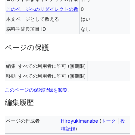
このページへのリダイレクトの数
0
本文ページとして数える
はい
脳科学辞典項目 ID
なし
ページの保護
編集
すべての利用者に許可 (無期限)
移動
すべての利用者に許可 (無期限)
このページの保護記録を閲覧。
編集履歴
ページの作成者
Hiroyukimanabe
(
トーク
|
投
稿記録
)