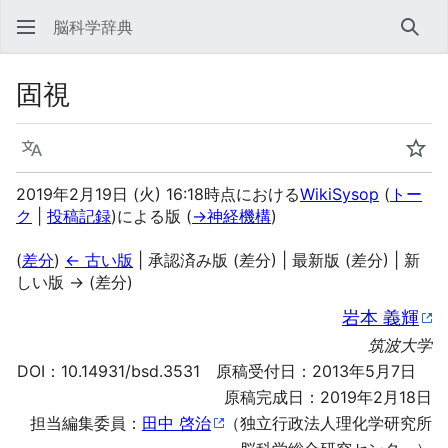
脳科学辞典
検索
固視
言語
ウォ
2019年2月19日 (火) 16:18時点における
WikiSysop
(
トー
ク
|
投稿記録
)
による版
(
→
神経機構
)
(
差分
)
← 古い版
| 承認済み版 (差分) | 最新版 (差分) | 新
しい版 → (差分)
岩本 義輝
筑波大学
DOI：
10.14931/bsd.3531
原稿受付日：2013年5月7日
原稿完成日：2019年2月18日
担当編集委員：
田中 啓治
（独立行政法人理化学研究所