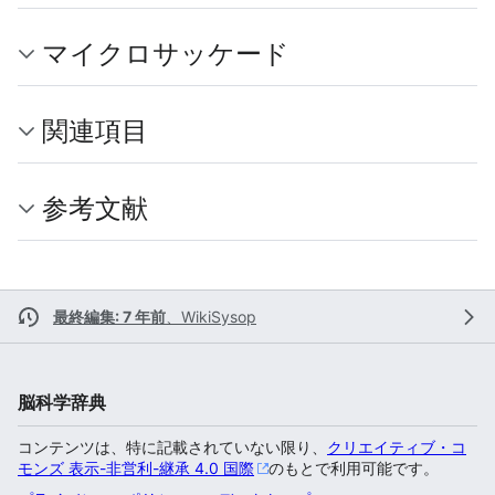
マイクロサッケード
関連項目
参考文献
最終編集: 7 年前
、
WikiSysop
脳科学辞典
コンテンツは、特に記載されていない限り、
クリエイティブ・コ
モンズ 表示-非営利-継承 4.0 国際
のもとで利用可能です。