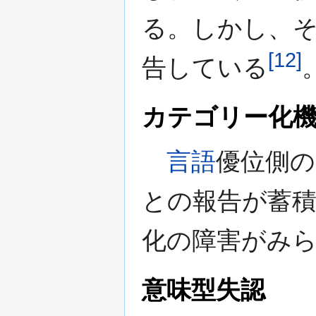
る。しかし、それ
[
12
]
告している
カテゴリー化
言語
優位側の
との報告が蓄
化の障害がみ
意味型失認