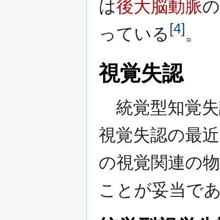
は
後大脳動脈
の
[
4
]
っている
。
視覚失認
統覚型知覚失
視覚失認の最
の視覚関連の
ことが妥当で