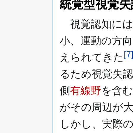
統覚型視覚失
視覚認知には
小、運動の方
[
7
えられてきた
るため視覚失
側
有線野
を含む
がその周辺が
しかし、実際