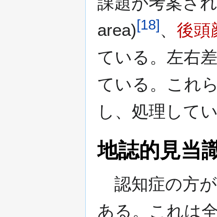
課題が考案されてい
[
18
]
area)
、
後頭
ている。左右
ている。これ
し、処理して
地誌的見当
認知症の方が
ある。これは