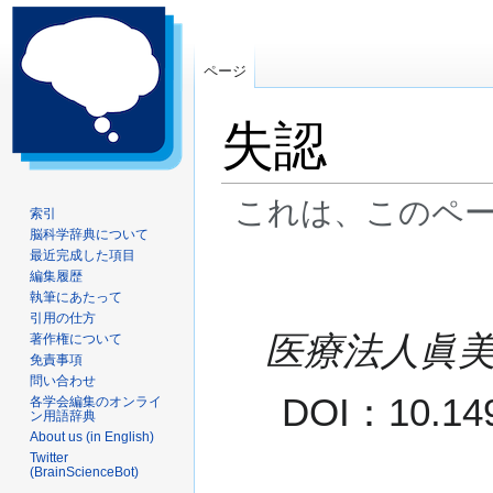
ページ
失認
これは、このペ
索引
脳科学辞典について
最近完成した項目
ナ
検
編集履歴
ビ
索
執筆にあたって
ゲ
に
引用の仕方
ー
移
医療法人眞美
著作権について
シ
動
免責事項
ョ
問い合わせ
DOI：
10.14
各学会編集のオンライ
ン
ン用語辞典
に
About us (in English)
移
Twitter
(BrainScienceBot)
動