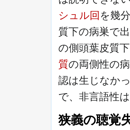
シュル回
を幾
質下の病巣で
の側頭葉皮質
質
の両側性の病
認は生じなか
で、非言語性は
狭義の聴覚