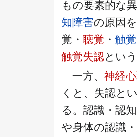
もの要素的な
知障害
の原因
覚・
聴覚
・
触覚
触覚失認
という
一方、
神経心
くと、失認と
る。認識・認
や身体の認識