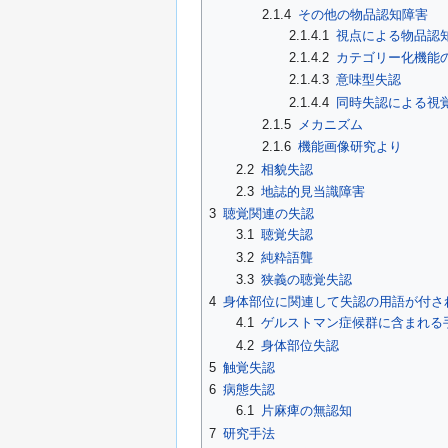
2.1.4
その他の物品認知障害
2.1.4.1
視点による物品認
2.1.4.2
カテゴリー化機能
2.1.4.3
意味型失認
2.1.4.4
同時失認による視
2.1.5
メカニズム
2.1.6
機能画像研究より
2.2
相貌失認
2.3
地誌的見当識障害
3
聴覚関連の失認
3.1
聴覚失認
3.2
純粋語聾
3.3
狭義の聴覚失認
4
身体部位に関連して失認の用語が付さ
4.1
ゲルストマン症候群に含まれる
4.2
身体部位失認
5
触覚失認
6
病態失認
6.1
片麻痺の無認知
7
研究手法