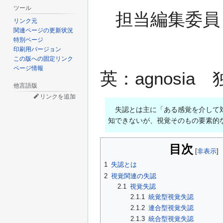
ツール
担当編集委員
リンク元
関連ページの更新状況
特別ページ
印刷用バージョン
この版への固定リンク
ページ情報
英：agnosia 独
他言語版
リンクを追加
失認とは主に「ある感覚を介して対
知できないが、視覚そのもの要素的
目次
1
失認とは
2
視覚関連の失認
2.1
視覚失認
2.1.1
統覚型視覚失認
2.1.2
連合型視覚失認
2.1.3
統合型視覚失認