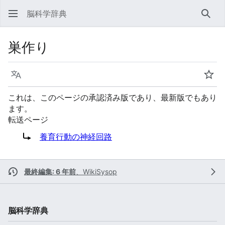
脳科学辞典
検索
巣作り
言語
ウォ
これは、このページの承認済み版であり、最新版でもあり
ます。
転送ページ
転送先:
養育行動の神経回路
最終編集: 6 年前
、
WikiSysop
脳科学辞典