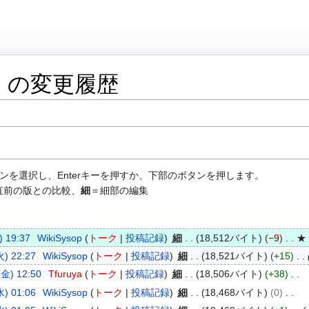
」の変更履歴
ンを選択し、Enterキーを押すか、下部のボタンを押します。
直前の版との比較、
細
＝細部の編集
 19:37
WikiSysop
トーク
投稿記録
細
18,512バイト
−9
★
) 22:27
WikiSysop
トーク
投稿記録
細
18,521バイト
+15
金) 12:50
Tfuruya
トーク
投稿記録
細
18,506バイト
+38
) 01:06
WikiSysop
トーク
投稿記録
細
18,468バイト
0