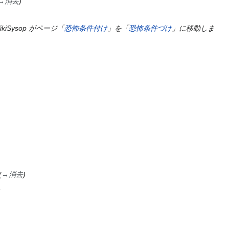
→
消去
ikiSysop がページ「
恐怖条件付け
」を「
恐怖条件づけ
」に移動しま
→
消去