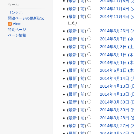
最新
前
2014年11月5日 (水
年
6
1
0
約
の
ツール
集
な
最新
前
2014年11月4日 (火
1
年
4
1
2
要
の
リンク元
編
し
最新
前
2014年11月4日 (火
月
1
年
4
0
約
関連ページの更新状況
要
集
した
な
Atom
9
月
1
年
1
約
の
特別ページ
し
最新
前
2014年6月26日 (木
2
な
日
1
1
1
4
要
ページ情報
編
し
最新
前
2014年5月7日 (水)
0
2
(
9
月
1
年
約
集
編
最新
前
2014年5月3日 (土)
1
0
2
な
木
日
2
月
1
の
集
編
し
最新
前
2014年5月1日 (木)
4
1
0
2
)
(
1
5
1
要
の
集
編
最新
前
2014年5月1日 (木)
年
4
1
0
火
約
日
日
月
要
の
集
編
な
最新
前
2014年5月1日 (木)
6
年
4
1
)
(
約
(
4
要
の
集
編
し
な
最新
前
2014年4月14日 (月
月
5
年
4
金
2
水
約
日
要
の
集
編
し
な
最新
前
2014年4月13日 (日
2
月
5
年
)
0
)
2
約
(
要
の
集
編
し
な
6
最新
前
2014年4月13日 (日
7
月
5
1
0
火
約
要
の
集
編
し
な
日
日
最新
前
2014年3月30日 (日
3
月
4
1
)
2
約
要
の
集
し
な
(
(
日
最新
前
2014年3月30日 (日
1
年
4
0
約
要
の
編
し
木
な
水
(
日
最新
前
2014年3月28日 (金
4
年
1
2
約
要
集
編
し
)
)
な
土
(
最新
前
2014年3月27日 (木
月
4
4
0
2
約
の
集
編
し
)
な
木
最新
前
2014年3月27日 (木