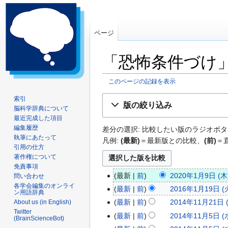
ページ
「恐怖条件づけ
このページの記録を表示
ナ
検
索引
版の絞り込み
脳科学辞典について
ビ
索
最近完成した項目
ゲ
に
編集履歴
差分の選択: 比較したい版のラジオボタ
ー
移
執筆にあたって
凡例:
(最新)
＝最新版との比較、
(前)
＝
シ
動
引用の仕方
ョ
著作権について
ン
免責事項
最新
前
2020年1月9日 (木)
問い合わせ
に
2
編
各学会編集のオンライ
移
最新
前
2016年1月19日 (火
0
2
ン用語辞典
集
動
最新
前
2014年11月21日 (
About us (in English)
2
0
2
の
Twitter
編
最新
前
2014年11月5日 (水
0
1
0
2
(BrainScienceBot)
要
集
編