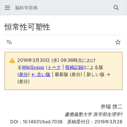
脳科学辞典
検索
恒常性可塑性
言語
ウォ
2016年3月30日 (水) 09:36時点におけ
る
WikiSysop
(
トーク
|
投稿記録
)
による版
(
差分
)
← 古い版
| 最新版 (差分) | 新しい版 →
(差分)
井端 啓二
慶應義塾大学 医学部生理学1
DOI：
10.14931/bsd.7038
原稿受付日：2016年3月28