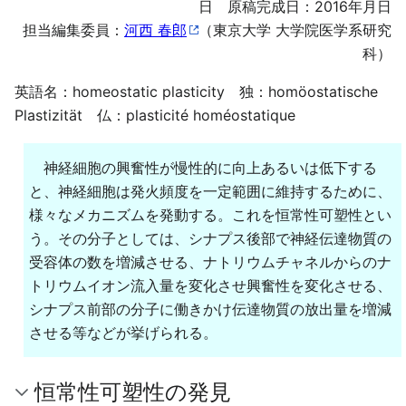
日 原稿完成日：2016年月日
担当編集委員：
河西 春郎
（東京大学 大学院医学系研究
科）
英語名：homeostatic plasticity 独：homöostatische
Plastizität 仏：plasticité homéostatique
神経細胞の興奮性が慢性的に向上あるいは低下する
と、神経細胞は発火頻度を一定範囲に維持するために、
様々なメカニズムを発動する。これを恒常性可塑性とい
う。その分子としては、シナプス後部で神経伝達物質の
受容体の数を増減させる、ナトリウムチャネルからのナ
トリウムイオン流入量を変化させ興奮性を変化させる、
シナプス前部の分子に働きかけ伝達物質の放出量を増減
させる等などが挙げられる。
恒常性可塑性の発見