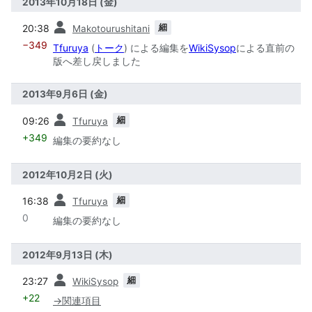
2013年10月18日 (金)
前
細
20:38
Makotourushitani
−349
Tfuruya
(
トーク
) による編集を
WikiSysop
による直前の
版へ差し戻しました
2013年9月6日 (金)
前
細
09:26
Tfuruya
+349
編集の要約なし
2012年10月2日 (火)
前
細
16:38
Tfuruya
0
編集の要約なし
2012年9月13日 (木)
前
細
23:27
WikiSysop
+22
→
関連項目