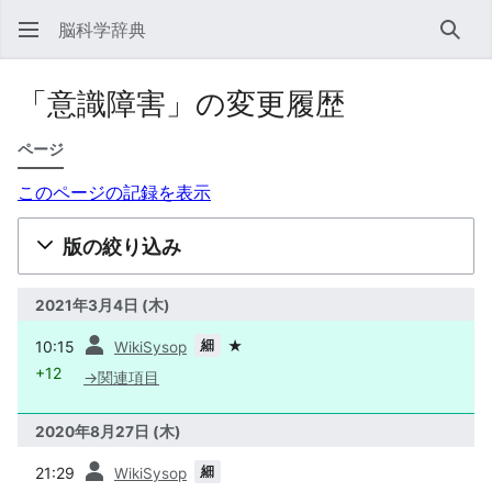
脳科学辞典
検索
「意識障害」の変更履歴
ページ
このページの記録を表示
版の絞り込み
2021年3月4日 (木)
前
細
10:15
★
WikiSysop
+12
→
関連項目
2020年8月27日 (木)
前
細
21:29
WikiSysop