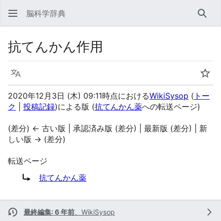
脳科学辞典
検索
抗てんかん作用
言語
ウォ
2020年12月3日 (木) 09:11時点における
WikiSysop
(
トー
ク
|
投稿記録
)
による版
(
抗てんかん薬
への転送ページ)
(差分) ← 古い版 | 承認済み版 (差分) | 最新版 (差分) | 新
しい版 → (差分)
転送ページ
転送先:
抗てんかん薬
最終編集: 6 年前
、
WikiSysop