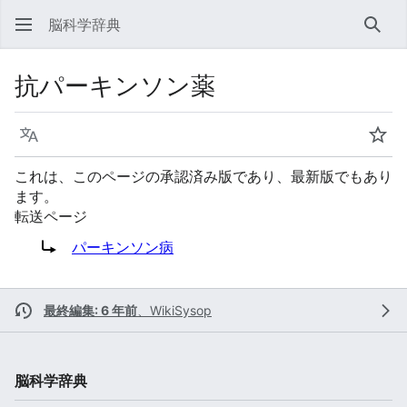
脳科学辞典
検索
抗パーキンソン薬
言語
ウォ
これは、このページの承認済み版であり、最新版でもあり
ます。
転送ページ
転送先:
パーキンソン病
最終編集: 6 年前
、
WikiSysop
脳科学辞典