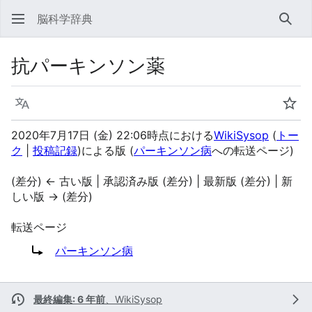
脳科学辞典
検索
抗パーキンソン薬
言語
ウォ
2020年7月17日 (金) 22:06時点における
WikiSysop
(
トー
ク
|
投稿記録
)
による版
(
パーキンソン病
への転送ページ)
(差分) ← 古い版 | 承認済み版 (差分) | 最新版 (差分) | 新
しい版 → (差分)
転送ページ
転送先:
パーキンソン病
最終編集: 6 年前
、
WikiSysop