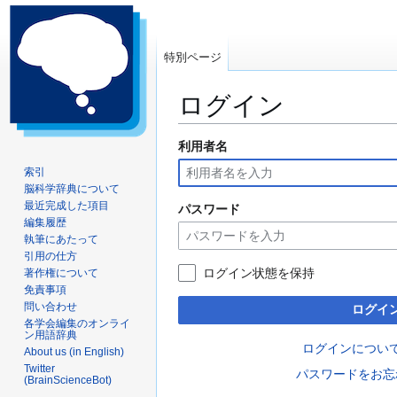
特別ページ
ログイン
利用者名
ナ
検
ビ
索
索引
ゲ
に
脳科学辞典について
ー
移
最近完成した項目
パスワード
編集履歴
シ
動
執筆にあたって
ョ
引用の仕方
ン
ログイン状態を保持
著作権について
に
免責事項
移
問い合わせ
ログイ
動
各学会編集のオンライ
ン用語辞典
ログインについ
About us (in English)
Twitter
パスワードをお忘
(BrainScienceBot)