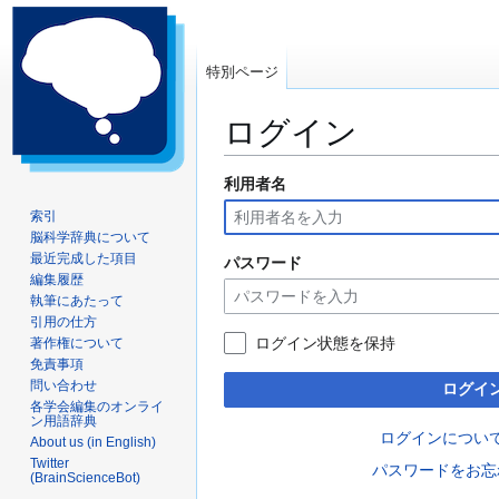
特別ページ
ログイン
利用者名
ナ
検
ビ
索
索引
ゲ
に
脳科学辞典について
ー
移
最近完成した項目
パスワード
編集履歴
シ
動
執筆にあたって
ョ
引用の仕方
ン
ログイン状態を保持
著作権について
に
免責事項
移
問い合わせ
ログイ
動
各学会編集のオンライ
ン用語辞典
ログインについ
About us (in English)
Twitter
パスワードをお忘
(BrainScienceBot)