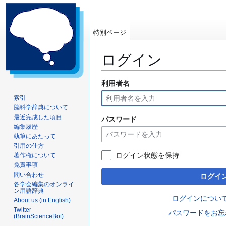
特別ページ
ログイン
利用者名
ナ
検
ビ
索
索引
ゲ
に
脳科学辞典について
ー
移
最近完成した項目
パスワード
編集履歴
シ
動
執筆にあたって
ョ
引用の仕方
ン
ログイン状態を保持
著作権について
に
免責事項
移
問い合わせ
ログイ
動
各学会編集のオンライ
ン用語辞典
ログインについ
About us (in English)
Twitter
パスワードをお忘
(BrainScienceBot)