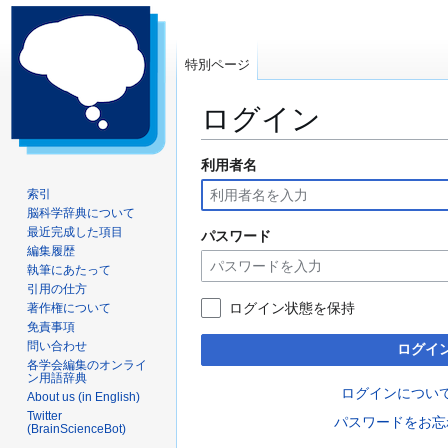
特別ページ
ログイン
利用者名
ナ
検
ビ
索
索引
ゲ
に
脳科学辞典について
ー
移
最近完成した項目
パスワード
編集履歴
シ
動
執筆にあたって
ョ
引用の仕方
ン
ログイン状態を保持
著作権について
に
免責事項
移
問い合わせ
ログイ
動
各学会編集のオンライ
ン用語辞典
ログインについ
About us (in English)
Twitter
パスワードをお忘
(BrainScienceBot)