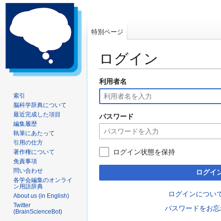
特別ページ
ログイン
利用者名
ナ
検
ビ
索
索引
ゲ
に
脳科学辞典について
ー
移
最近完成した項目
パスワード
編集履歴
シ
動
執筆にあたって
ョ
引用の仕方
ン
ログイン状態を保持
著作権について
に
免責事項
移
問い合わせ
ログイ
動
各学会編集のオンライ
ン用語辞典
ログインについ
About us (in English)
Twitter
パスワードをお忘
(BrainScienceBot)