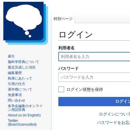
特別ページ
ログイン
利用者名
ナ
検
ビ
索
索引
ゲ
に
脳科学辞典について
ー
移
最近完成した項目
パスワード
編集履歴
シ
動
執筆にあたって
ョ
引用の仕方
ン
ログイン状態を保持
著作権について
に
免責事項
移
問い合わせ
ログイ
動
各学会編集のオンライ
ン用語辞典
ログインについ
About us (in English)
Twitter
パスワードをお忘
(BrainScienceBot)