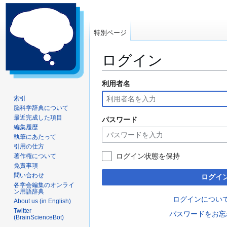
特別ページ
ログイン
利用者名
ナ
検
ビ
索
索引
ゲ
に
脳科学辞典について
ー
移
最近完成した項目
パスワード
編集履歴
シ
動
執筆にあたって
ョ
引用の仕方
ン
ログイン状態を保持
著作権について
に
免責事項
移
問い合わせ
ログイ
動
各学会編集のオンライ
ン用語辞典
ログインについ
About us (in English)
Twitter
パスワードをお忘
(BrainScienceBot)