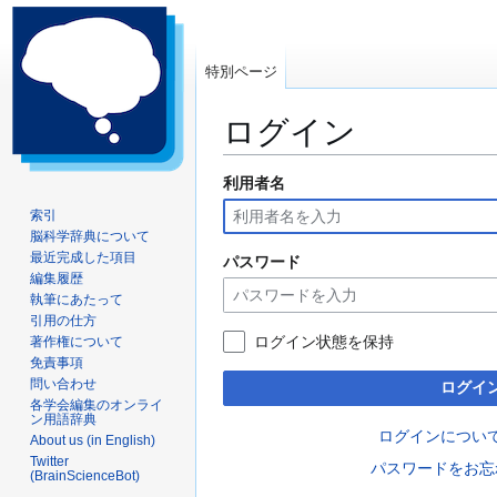
特別ページ
ログイン
利用者名
ナ
検
ビ
索
索引
ゲ
に
脳科学辞典について
ー
移
最近完成した項目
パスワード
編集履歴
シ
動
執筆にあたって
ョ
引用の仕方
ン
ログイン状態を保持
著作権について
に
免責事項
移
問い合わせ
ログイ
動
各学会編集のオンライ
ン用語辞典
ログインについ
About us (in English)
Twitter
パスワードをお忘
(BrainScienceBot)