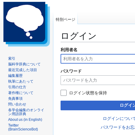
特別ページ
ログイン
利用者名
ナ
検
ビ
索
索引
ゲ
に
脳科学辞典について
ー
移
最近完成した項目
パスワード
編集履歴
シ
動
執筆にあたって
ョ
引用の仕方
ン
ログイン状態を保持
著作権について
に
免責事項
移
問い合わせ
ログイ
動
各学会編集のオンライ
ン用語辞典
ログインについ
About us (in English)
Twitter
パスワードをお忘
(BrainScienceBot)