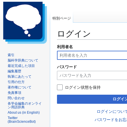
特別ページ
ログイン
利用者名
ナ
検
ビ
索
索引
ゲ
に
脳科学辞典について
ー
移
最近完成した項目
パスワード
編集履歴
シ
動
執筆にあたって
ョ
引用の仕方
ン
ログイン状態を保持
著作権について
に
免責事項
移
問い合わせ
ログイ
動
各学会編集のオンライ
ン用語辞典
ログインについ
About us (in English)
Twitter
パスワードをお忘
(BrainScienceBot)