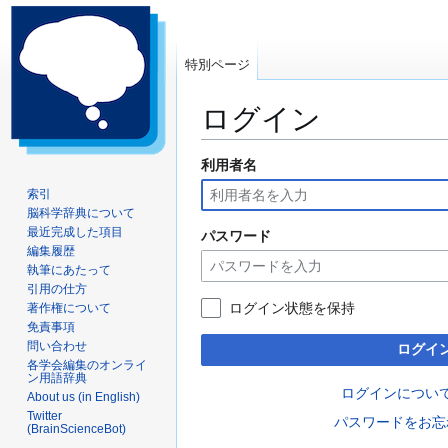
特別ページ
ログイン
利用者名
ナ
検
ビ
索
索引
ゲ
に
脳科学辞典について
ー
移
最近完成した項目
パスワード
編集履歴
シ
動
執筆にあたって
ョ
引用の仕方
ン
ログイン状態を保持
著作権について
に
免責事項
移
問い合わせ
ログイ
動
各学会編集のオンライ
ン用語辞典
ログインについ
About us (in English)
Twitter
パスワードをお忘
(BrainScienceBot)