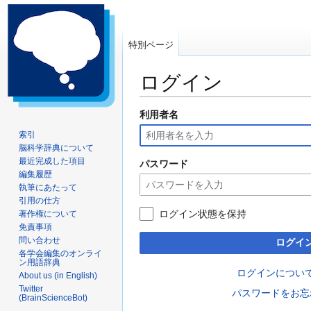
特別ページ
ログイン
利用者名
ナ
検
ビ
索
索引
ゲ
に
脳科学辞典について
ー
移
最近完成した項目
パスワード
編集履歴
シ
動
執筆にあたって
ョ
引用の仕方
ン
ログイン状態を保持
著作権について
に
免責事項
移
問い合わせ
ログイ
動
各学会編集のオンライ
ン用語辞典
ログインについ
About us (in English)
Twitter
パスワードをお忘
(BrainScienceBot)