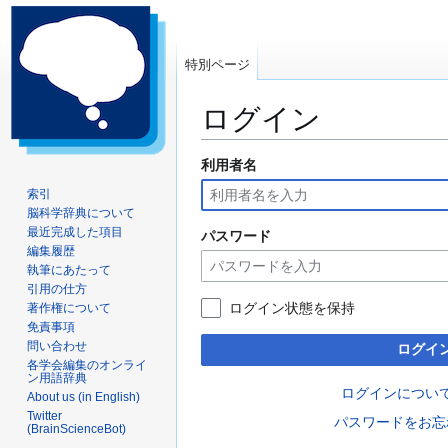
特別ページ
ログイン
利用者名
ナ
検
ビ
索
索引
ゲ
に
脳科学辞典について
ー
移
最近完成した項目
パスワード
編集履歴
シ
動
執筆にあたって
ョ
引用の仕方
ン
ログイン状態を保持
著作権について
に
免責事項
移
問い合わせ
ログイ
動
各学会編集のオンライ
ン用語辞典
ログインについ
About us (in English)
Twitter
パスワードをお忘
(BrainScienceBot)