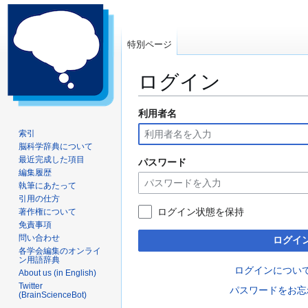
特別ページ
ログイン
利用者名
ナ
検
ビ
索
索引
ゲ
に
脳科学辞典について
ー
移
最近完成した項目
パスワード
編集履歴
シ
動
執筆にあたって
ョ
引用の仕方
ン
ログイン状態を保持
著作権について
に
免責事項
移
問い合わせ
ログイ
動
各学会編集のオンライ
ン用語辞典
ログインについ
About us (in English)
Twitter
パスワードをお忘
(BrainScienceBot)