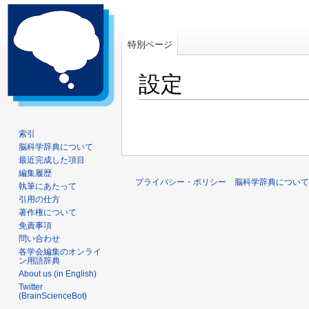
特別ページ
設定
ナ
検
ビ
索
索引
脳科学辞典について
ゲ
に
最近完成した項目
ー
移
編集履歴
シ
動
プライバシー・ポリシー
脳科学辞典について
執筆にあたって
ョ
引用の仕方
ン
著作権について
に
免責事項
問い合わせ
移
各学会編集のオンライ
動
ン用語辞典
About us (in English)
Twitter
(BrainScienceBot)