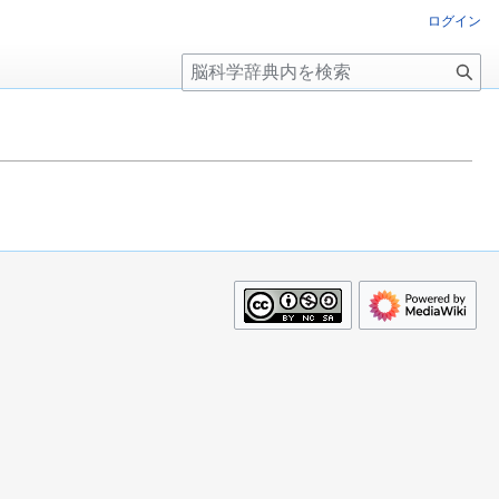
ログイン
検
索