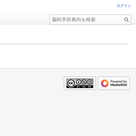
ログイン
検
索