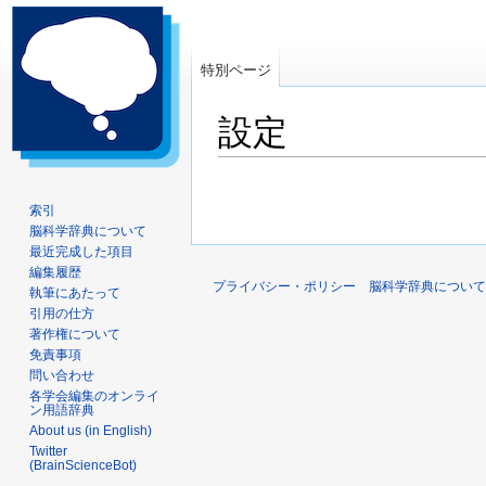
特別ページ
設定
ナ
検
ビ
索
索引
脳科学辞典について
ゲ
に
最近完成した項目
ー
移
編集履歴
シ
動
プライバシー・ポリシー
脳科学辞典について
執筆にあたって
ョ
引用の仕方
ン
著作権について
に
免責事項
問い合わせ
移
各学会編集のオンライ
動
ン用語辞典
About us (in English)
Twitter
(BrainScienceBot)