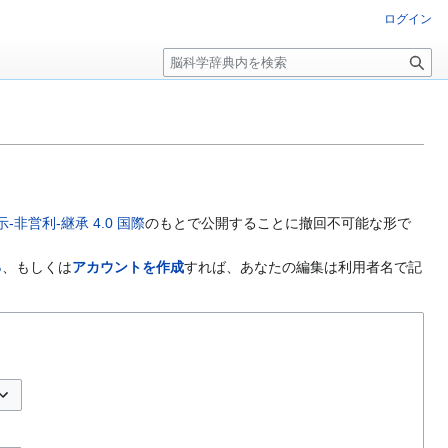
ログイン
検
索
非営利-継承 4.0 国際
のもとで公開することに撤回不可能な形で
る
、もしくは
アカウントを作成
すれば、あなたの編集は利用者名で記
プションの切り替え