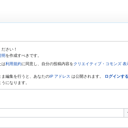
ください！
説明
を作成すべきです。
たは
利用規約
に同意し、自分の投稿内容を
クリエイティブ・コモンズ 表示-
まま編集を行うと、あなたの
IP アドレス
は公開されます。
ログインす
ようになります。
オ