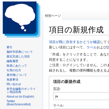
特別ページ
項目の新規作成
ナ
検
項目が既に存在するかどうか確認
して
ビ
索
新しい項目にはすべて、
ラベル
および
索引
脳科学辞典について
ゲ
に
「作成」をクリックすることで、あな
最近完成した項目
ー
移
同意することになります。
編集履歴
シ
動
ご注意：ログインしていません。この
執筆にあたって
ョ
録されるし、複数の便利機能も使える
引用の仕方
ン
著作権について
に
免責事項
項目の新規作成
問い合わせ
移
言語:
各学会編集のオンライ
動
ン用語辞典
About us (in English)
Twitter
(BrainScienceBot)
ラベル: