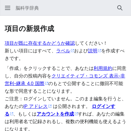
脳科学辞典
検索
項目の新規作成
項目が既に存在するかどうか確認
してください！
新しい項目にはすべて、
ラベル
および
説明
を作成すべ
きです。
「作成」をクリックすることで、あなたは
利用規約
に同意
し、自分の投稿内容を
クリエイティブ・コモンズ 表示-非
営利-継承 4.0 国際
のもとで公開することに撤回不可能
な形で同意することになります。
ご注意：ログインしていません。このまま編集を行うと、
あなたの
IP アドレス
は公開されます。
ログインす
る
、もしくは
アカウントを作成
すれば、あなたの編集
は利用者名で記録されるし、複数の便利機能も使えるよう
になります。