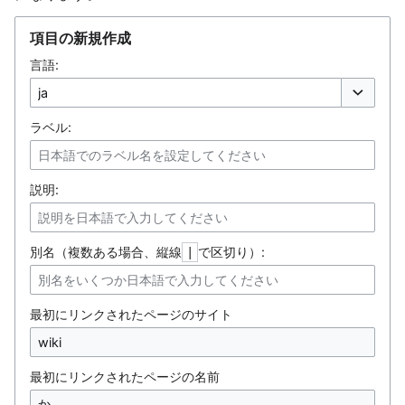
項目の新規作成
言語:
オプション
ラベル:
説明:
別名（複数ある場合、縦線
で区切り）:
|
最初にリンクされたページのサイト
最初にリンクされたページの名前