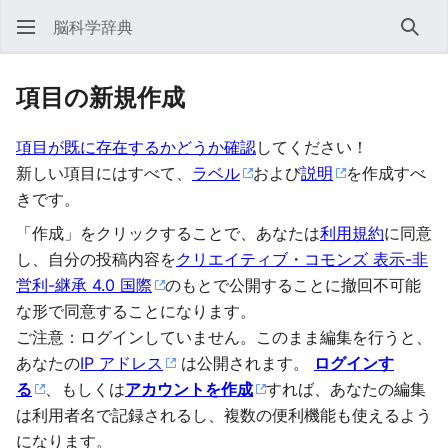
脳科学辞典
検索
項目の新規作成
項目が既に存在するかどうか確認
してください！
新しい項目にはすべて、
ラベル
および
説明
を作成すべ
きです。
「作成」をクリックすることで、あなたは
利用規約
に同意
し、自分の投稿内容を
クリエイティブ・コモンズ 表示-非
営利-継承 4.0 国際
のもとで公開することに撤回不可能
な形で同意することになります。
ご注意：ログインしていません。このまま編集を行うと、
あなたの
IP アドレス
は公開されます。
ログインす
る
、もしくは
アカウントを作成
すれば、あなたの編集
は利用者名で記録されるし、複数の便利機能も使えるよう
になります。