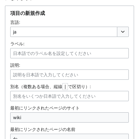
項目の新規作成
言語:
オプション
ラベル:
説明:
別名（複数ある場合、縦線
で区切り）:
|
最初にリンクされたページのサイト
最初にリンクされたページの名前