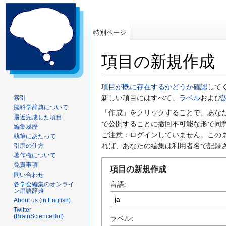
特別ページ
項目の新規作成
ナ
検
項目が既に存在するかどうか確認
して
ビ
索
新しい項目にはすべて、
ラベル
および
索引
脳科学辞典について
ゲ
に
「作成」をクリックすることで、あな
最近完成した項目
ー
移
で公開することに撤回不可能な形で同
編集履歴
シ
動
ご注意：ログインしていません。この
執筆にあたって
ョ
れば、あなたの編集は利用者名で記録
引用の仕方
ン
著作権について
に
免責事項
項目の新規作成
問い合わせ
移
言語:
各学会編集のオンライ
動
ン用語辞典
About us (in English)
Twitter
(BrainScienceBot)
ラベル: