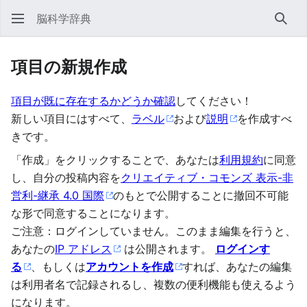
脳科学辞典
検索
項目の新規作成
項目が既に存在するかどうか確認
してください！
新しい項目にはすべて、
ラベル
および
説明
を作成すべ
きです。
「作成」をクリックすることで、あなたは
利用規約
に同意
し、自分の投稿内容を
クリエイティブ・コモンズ 表示-非
営利-継承 4.0 国際
のもとで公開することに撤回不可能
な形で同意することになります。
ご注意：ログインしていません。このまま編集を行うと、
あなたの
IP アドレス
は公開されます。
ログインす
る
、もしくは
アカウントを作成
すれば、あなたの編集
は利用者名で記録されるし、複数の便利機能も使えるよう
になります。