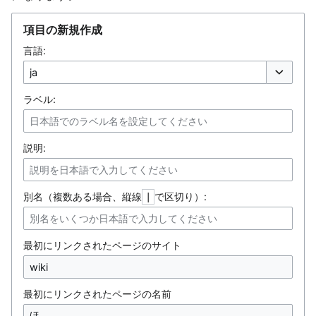
項目の新規作成
言語:
オプション
ラベル:
説明:
別名（複数ある場合、縦線
で区切り）:
|
最初にリンクされたページのサイト
最初にリンクされたページの名前