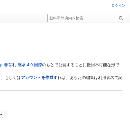
ログイン
検
索
非営利-継承 4.0 国際
のもとで公開することに撤回不可能な形で
る
、もしくは
アカウントを作成
すれば、あなたの編集は利用者名で記
プションの切り替え