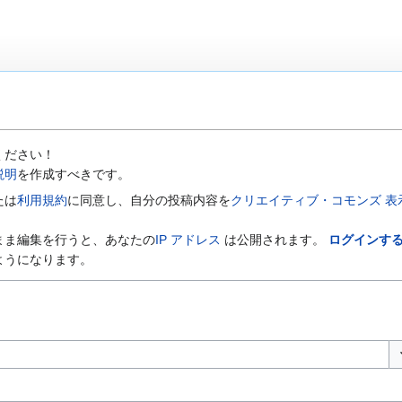
ください！
説明
を作成すべきです。
たは
利用規約
に同意し、自分の投稿内容を
クリエイティブ・コモンズ 表示-
まま編集を行うと、あなたの
IP アドレス
は公開されます。
ログインす
ようになります。
オ