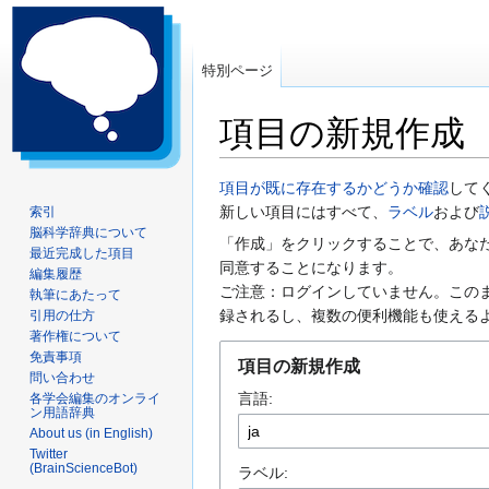
特別ページ
項目の新規作成
ナ
検
項目が既に存在するかどうか確認
して
ビ
索
新しい項目にはすべて、
ラベル
および
索引
脳科学辞典について
ゲ
に
「作成」をクリックすることで、あな
最近完成した項目
ー
移
同意することになります。
編集履歴
シ
動
ご注意：ログインしていません。この
執筆にあたって
ョ
録されるし、複数の便利機能も使える
引用の仕方
ン
著作権について
に
免責事項
項目の新規作成
問い合わせ
移
言語:
各学会編集のオンライ
動
ン用語辞典
About us (in English)
Twitter
(BrainScienceBot)
ラベル: