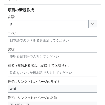
項目の新規作成
言語:
オプション
ラベル:
説明:
別名（複数ある場合、縦線
で区切り）:
|
最初にリンクされたページのサイト
最初にリンクされたページの名前