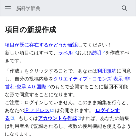
脳科学辞典
検索
項目の新規作成
項目が既に存在するかどうか確認
してください！
新しい項目にはすべて、
ラベル
および
説明
を作成すべ
きです。
「作成」をクリックすることで、あなたは
利用規約
に同意
し、自分の投稿内容を
クリエイティブ・コモンズ 表示-非
営利-継承 4.0 国際
のもとで公開することに撤回不可能
な形で同意することになります。
ご注意：ログインしていません。このまま編集を行うと、
あなたの
IP アドレス
は公開されます。
ログインす
る
、もしくは
アカウントを作成
すれば、あなたの編集
は利用者名で記録されるし、複数の便利機能も使えるよう
になります。