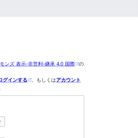
ンズ 表示-非営利-継承 4.0 国際
の
ログインする
、もしくは
アカウント
。
プションの切り替え