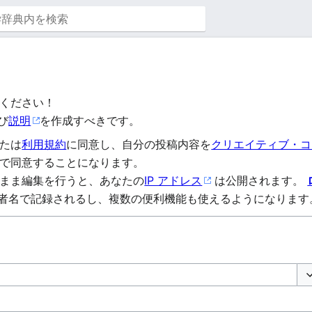
ください！
び
説明
を作成すべきです。
たは
利用規約
に同意し、自分の投稿内容を
クリエイティブ・コモ
で同意することになります。
まま編集を行うと、あなたの
IP アドレス
は公開されます。
者名で記録されるし、複数の便利機能も使えるようになります
オ