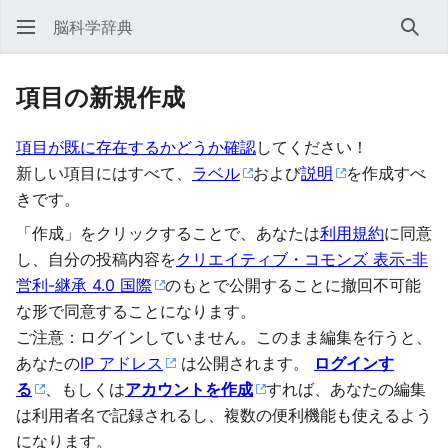
脳科学辞典
検索
項目の新規作成
項目が既に存在するかどうか確認
してください！
新しい項目にはすべて、
ラベル
および
説明
を作成すべ
きです。
「作成」をクリックすることで、あなたは
利用規約
に同意
し、自分の投稿内容を
クリエイティブ・コモンズ 表示-非
営利-継承 4.0 国際
のもとで公開することに撤回不可能
な形で同意することになります。
ご注意：ログインしていません。このまま編集を行うと、
あなたの
IP アドレス
は公開されます。
ログインす
る
、もしくは
アカウントを作成
すれば、あなたの編集
は利用者名で記録されるし、複数の便利機能も使えるよう
になります。