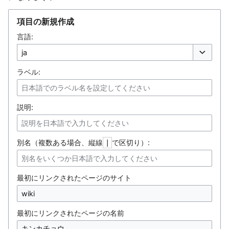
項目の新規作成
言語:
オプション
ラベル:
説明:
別名（複数ある場合、縦線
で区切り）:
|
最初にリンクされたページのサイト
最初にリンクされたページの名前