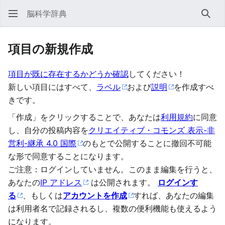
脳科学辞典
検索
項目の新規作成
項目が既に存在するかどうか確認
してください！
新しい項目にはすべて、
ラベル
および
説明
を作成すべ
きです。
「作成」をクリックすることで、あなたは
利用規約
に同意
し、自分の投稿内容を
クリエイティブ・コモンズ 表示-非
営利-継承 4.0 国際
のもとで公開することに撤回不可能
な形で同意することになります。
ご注意：ログインしていません。このまま編集を行うと、
あなたの
IP アドレス
は公開されます。
ログインす
る
、もしくは
アカウントを作成
すれば、あなたの編集
は利用者名で記録されるし、複数の便利機能も使えるよう
になります。