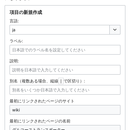
項目の新規作成
言語:
オプション
ラベル:
説明:
別名（複数ある場合、縦線
で区切り）:
|
最初にリンクされたページのサイト
最初にリンクされたページの名前