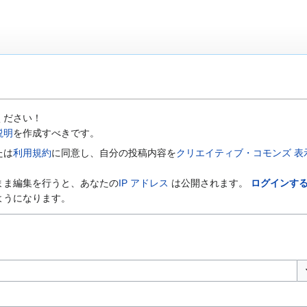
ください！
説明
を作成すべきです。
たは
利用規約
に同意し、自分の投稿内容を
クリエイティブ・コモンズ 表示-
まま編集を行うと、あなたの
IP アドレス
は公開されます。
ログインす
ようになります。
オ