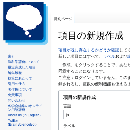
特別ページ
項目の新規作成
ナ
検
項目が既に存在するかどうか確認
して
ビ
索
新しい項目にはすべて、
ラベル
および
索引
脳科学辞典について
ゲ
に
「作成」をクリックすることで、あな
最近完成した項目
ー
移
同意することになります。
編集履歴
シ
動
ご注意：ログインしていません。この
執筆にあたって
ョ
録されるし、複数の便利機能も使える
引用の仕方
ン
著作権について
に
免責事項
項目の新規作成
問い合わせ
移
言語:
各学会編集のオンライ
動
ン用語辞典
About us (in English)
Twitter
(BrainScienceBot)
ラベル: