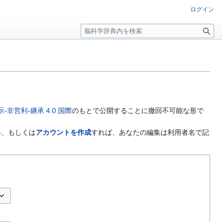
ログイン
検
索
非営利-継承 4.0 国際
のもとで公開することに撤回不可能な形で
る
、もしくは
アカウントを作成
すれば、あなたの編集は利用者名で記
プションの切り替え