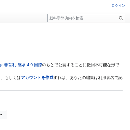
ログイン
検
索
非営利-継承 4.0 国際
のもとで公開することに撤回不可能な形で
る
、もしくは
アカウントを作成
すれば、あなたの編集は利用者名で記
プションの切り替え