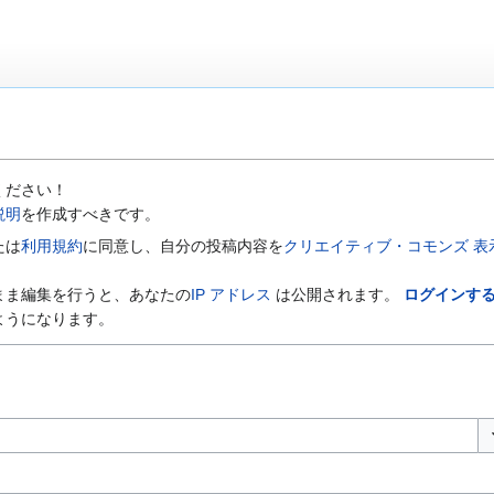
ください！
説明
を作成すべきです。
たは
利用規約
に同意し、自分の投稿内容を
クリエイティブ・コモンズ 表示-
まま編集を行うと、あなたの
IP アドレス
は公開されます。
ログインす
ようになります。
オ