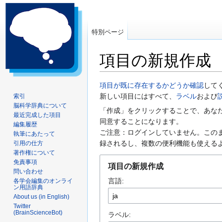
特別ページ
項目の新規作成
ナ
検
項目が既に存在するかどうか確認
して
ビ
索
新しい項目にはすべて、
ラベル
および
索引
脳科学辞典について
ゲ
に
「作成」をクリックすることで、あな
最近完成した項目
ー
移
同意することになります。
編集履歴
シ
動
ご注意：ログインしていません。この
執筆にあたって
ョ
録されるし、複数の便利機能も使える
引用の仕方
ン
著作権について
に
免責事項
項目の新規作成
問い合わせ
移
言語:
各学会編集のオンライ
動
ン用語辞典
About us (in English)
Twitter
(BrainScienceBot)
ラベル: